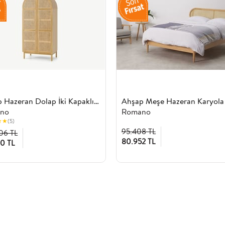
Ahşap Hazeran Dolap İki Kapaklı Rmn 9111, Meşe Ağacı
no
Romano
★
★
(5)
95.408 TL
06 TL
80.952 TL
90 TL