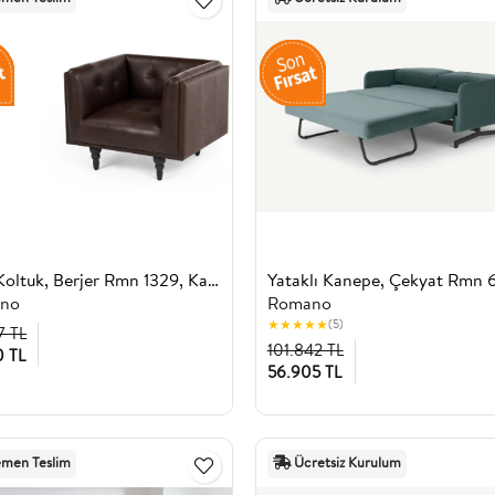
Tekli Koltuk, Berjer Rmn 1329, Kahverengi
no
Romano
★
★
★
★
★
(5)
7 TL
101.842 TL
0 TL
56.905 TL
men Teslim
Ücretsiz Kurulum