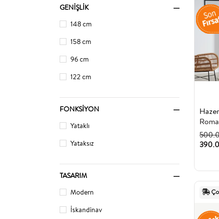
GENIŞLIK
148 cm
158 cm
96 cm
122 cm
FONKSIYON
Roma
Yataklı
500.
390.0
Yataksız
TASARIM
Ço
Modern
İskandinav