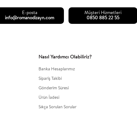
E-posta
Müşteri Hizmetleri
info@romanodizayn.com
0850 885 22 55
Nasıl Yardımcı Olabiliriz?
Banka Hesaplarımız
Sipariş Takibi
Gönderim Süresi
Ürün İadesi
Sıkça Sorulan Sorular