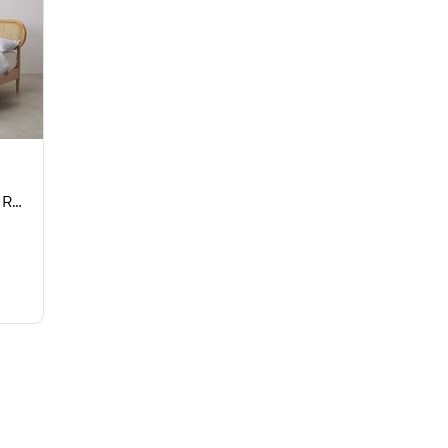
Ahşap Meşe Hazeran Karyola Rmn 2952, Meşe Ağacı