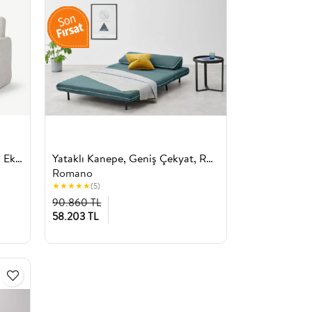
Yataklı İkili Kanepe Rmn 9341, Ekru
Yataklı Kanepe, Geniş Çekyat, Rmn 6322, Yeşil
Romano
★
★
★
★
★
(5)
90.860 TL
58.203 TL