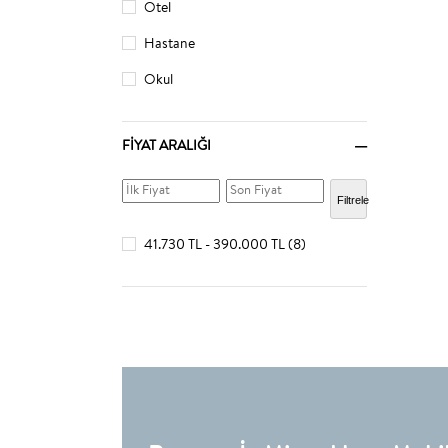
Otel
Hastane
Okul
FIYAT ARALIĞI
Filtrele
41.730 TL - 390.000 TL
(8)