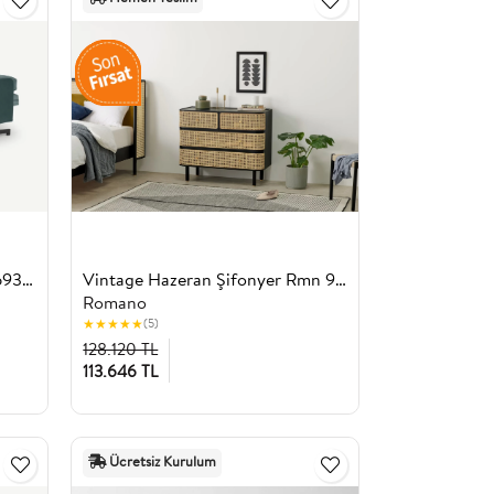
Yataklı Kanepe, Çekyat Rmn 6934, Yeşil
Vintage Hazeran Şifonyer Rmn 9101, Meşe Ağacı & Siyah
Romano
★
★
★
★
★
(5)
128.120 TL
113.646 TL
Ücretsiz Kurulum