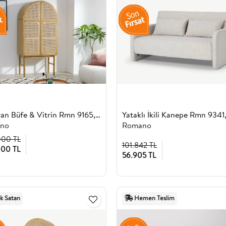
Hazeran Büfe & Vitrin Rmn 9165, Meşe Ağacı
no
Romano
000 TL
101.842 TL
00 TL
56.905 TL
k Satan
Hemen Teslim