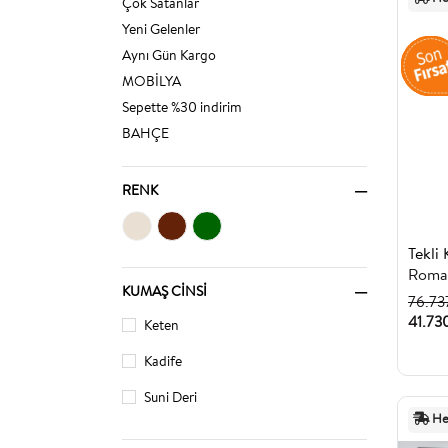
Çok Satanlar
Yeni Gelenler
Aynı Gün Kargo
MOBİLYA
Sepette %30 indirim
BAHÇE
RENK
Roma
KUMAŞ CINSI
76.73
41.73
Keten
Kadife
Suni Deri
He