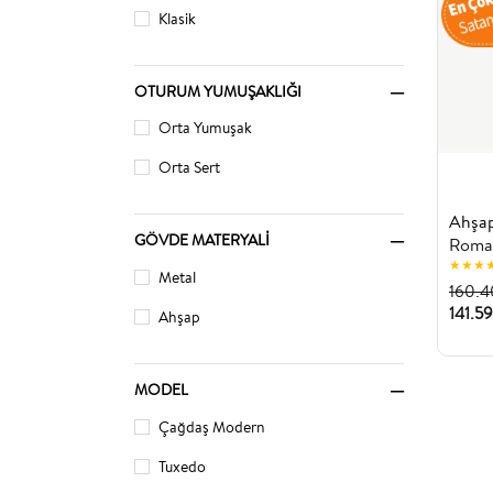
Klasik
OTURUM YUMUŞAKLIĞI
Orta Yumuşak
Orta Sert
GÖVDE MATERYALI
Roma
★
★
★
Metal
160.4
141.5
Ahşap
MODEL
Çağdaş Modern
Tuxedo