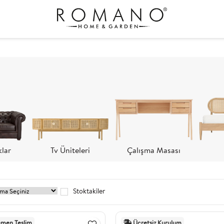
klar
Tv Üniteleri
Çalışma Masası
Stoktakiler
men Teslim
Ücretsiz Kurulum