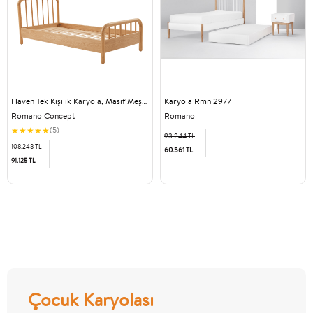
Haven Tek Kişilik Karyola, Masif Meşe (American White Oak)
Karyola Rmn 2977
Romano Concept
Romano
★
★
★
★
★
(5)
93.244 TL
108.248 TL
60.561 TL
91.125 TL
Çocuk Karyolası