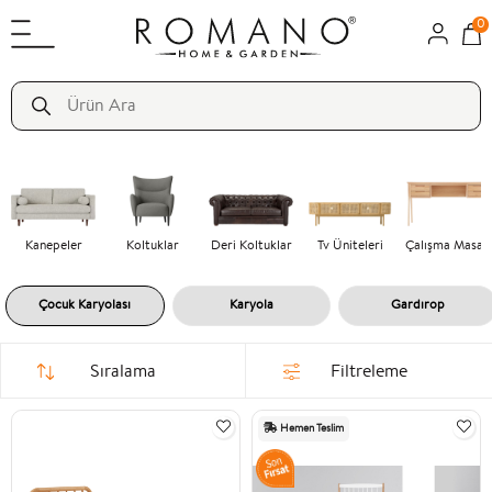
0
Kanepeler
Koltuklar
Deri Koltuklar
Tv Üniteleri
Çalışma Masas
Çocuk Karyolası
Karyola
Gardırop
Sıralama
Filtreleme
Hemen Teslim