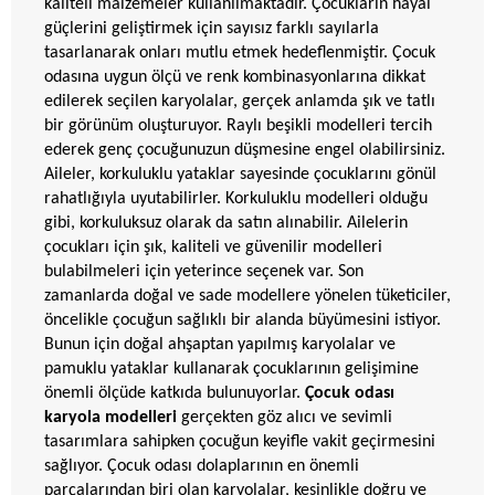
kaliteli malzemeler kullanılmaktadır. Çocukların hayal
güçlerini geliştirmek için sayısız farklı sayılarla
tasarlanarak onları mutlu etmek hedeflenmiştir. Çocuk
odasına uygun ölçü ve renk kombinasyonlarına dikkat
edilerek seçilen karyolalar, gerçek anlamda şık ve tatlı
bir görünüm oluşturuyor. Raylı beşikli modelleri tercih
ederek genç çocuğunuzun düşmesine engel olabilirsiniz.
Aileler, korkuluklu yataklar sayesinde çocuklarını gönül
rahatlığıyla uyutabilirler. Korkuluklu modelleri olduğu
gibi, korkuluksuz olarak da satın alınabilir. Ailelerin
çocukları için şık, kaliteli ve güvenilir modelleri
bulabilmeleri için yeterince seçenek var. Son
zamanlarda doğal ve sade modellere yönelen tüketiciler,
öncelikle çocuğun sağlıklı bir alanda büyümesini istiyor.
Bunun için doğal ahşaptan yapılmış karyolalar ve
pamuklu yataklar kullanarak çocuklarının gelişimine
önemli ölçüde katkıda bulunuyorlar.
Çocuk odası
karyola modelleri
gerçekten göz alıcı ve sevimli
tasarımlara sahipken çocuğun keyifle vakit geçirmesini
sağlıyor. Çocuk odası dolaplarının en önemli
parçalarından biri olan karyolalar, kesinlikle doğru ve