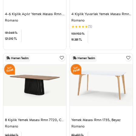
4-6 Kişilik Açılır Yemek Masası Rmn 5240, Koyu Meşe Ağacı
4 Kişilik Yuvarlak Yemek Masası Rmn 7718, Ceviz Ağacı & Siyah
Romano
Romano
★
★
★
★
★
(5)
131.048 TL
103.902 TL
121.010 TL
91.381 TL
Hemen Teslim
Hemen Teslim
8 Kişilik Yemek Masası Rmn 7720, Ceviz Ağacı & Siyah
Yemek Masası Rmn 1735, Beyaz
Romano
Romano
140.334 TL
80.459 TL