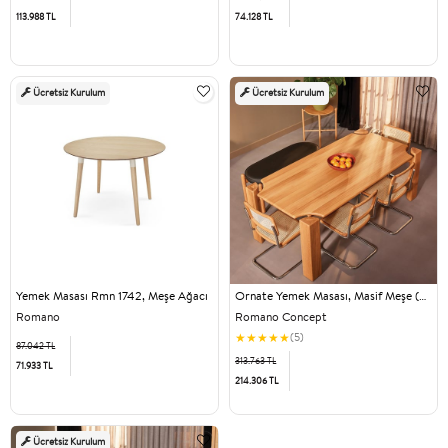
113.988 TL
74.128 TL
Ücretsiz Kurulum
Ücretsiz Kurulum
Yemek Masası Rmn 1742, Meşe Ağacı
Ornate Yemek Masası, Masif Meşe (American White Oak)
Romano
Romano Concept
★
★
★
★
★
(5)
87.042 TL
313.763 TL
71.933 TL
214.306 TL
Ücretsiz Kurulum