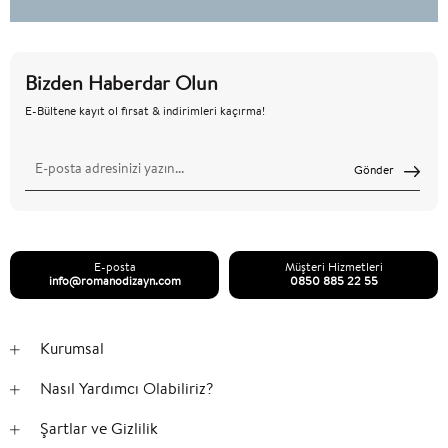
Ayrıca masanın etrafına kaç kişi sığdırmak
istediğinizi de göz önünde bulundurmalısınız. Tüm
yemek yiyenlerin yemek yerken birbirlerine
Bizden Haberdar Olun
çarpmadan rahatça oturmasını isteyeceksiniz. Bunun
için her koltuğun 62 cm genişliğe ihtiyacı olduğu
E-Bültene kayıt ol fırsat & indirimleri kaçırma!
tahmin edilmektedir. Yani, her iki yanında ikişer
kişilik dört kişilik bir yemek masası istiyorsanız, en az
Gönder
124 cm uzunluğunda bir taneye ihtiyacınız var. Her iki
yanında üçer kişi bulunan altı kişi için en az 186 cm
geçerlidir vb. Dört veya altı (veya daha fazla) kişilik
oturmaya ihtiyacınız olup olmadığından yüzde yüz
E-posta
Müşteri Hizmetleri
info@romanodizayn.com
0850 885 22 55
emin değilseniz, kendinize genişletilebilir bir masa
alın. Sadece birkaç arkadaş olduğunuzda yerden
tasarruf sağlar ve daha büyük bir parti zamanı
Kurumsal
geldiğinde kolayca genişletilebilir.
Nasıl Yardımcı Olabiliriz?
Yemek Masası Ayaklarının Konumunu
Düşünün.
Şartlar ve Gizlilik