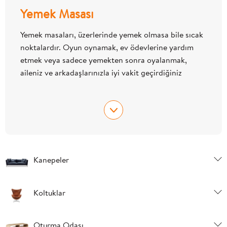
Yemek Masası
Yemek masaları, üzerlerinde yemek olmasa bile sıcak
noktalardır. Oyun oynamak, ev ödevlerine yardım
etmek veya sadece yemekten sonra oyalanmak,
aileniz ve arkadaşlarınızla iyi vakit geçirdiğiniz
yerlerdir. Kendi tarzımızı, zevkinize uygun olanı
bulmanıza yardımcı olmak için birçok stilde sağlam
ve dayanıklı hale getiriyoruz. Birçoğu genişletilebilir,
böylece her zaman herkes için yeriniz olur.
Kanepeler
Yemek Masası Alırken Nelere Dikkat
Edilmelidir?
Koltuklar
Güzel görünen bir masa almak isteyebilirsiniz. Ama
bu o kadar kolay değil! Onu uzun yıllar ve sonuna
kadar kullanabilmek istiyorsunuz. Şenlikli bir akşam
Oturma Odası