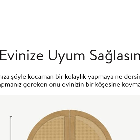
Evinize Uyum Sağlası
ıza şöyle kocaman bir kolaylık yapmaya ne dersi
apmanız gereken onu evinizin bir köşesine koyma