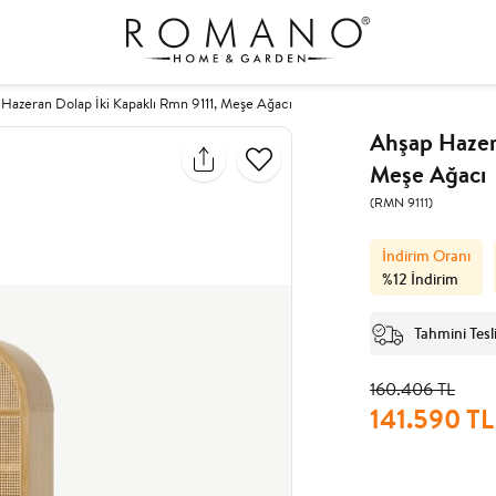
Hazeran Dolap İki Kapaklı Rmn 9111, Meşe Ağacı
Ahşap Hazera
Meşe Ağacı
(RMN 9111)
İndirim Oranı
%
12
İndirim
Tahmini Tesl
160.406 TL
141.590 TL