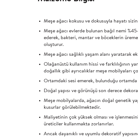
Meşe ağacı kokusu ve dokusuyla hayatı sizinl
Meşe ağacı evlerde bulunan bağıl nemi %45
ederek, bakteri, mantar ve böceklerin üreme
oluşturur.
Meşe ağacı sağlıklı yaşam alanı yaratarak ek
Olağanüstü kullanım hissi ve farklılığının y
doğallık gibi ayrıcalıklar meşe mobilyaları ço
Ortamdaki sesi emerek, bulunduğu ortamda a
Doğal yapısı ve görünüşü son derece dekorat
Meşe mobilyalarda, ağacın doğal genetik ya
kusurlar görülebilmektedir.
Maliyetinin çok yüksek olması ve işlenmesin
üreticiler kullanmakta zorlanırlar.
Ancak dayanıklı ve uyumlu dekoratif yapısın