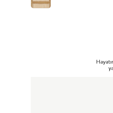
Hayatın
y