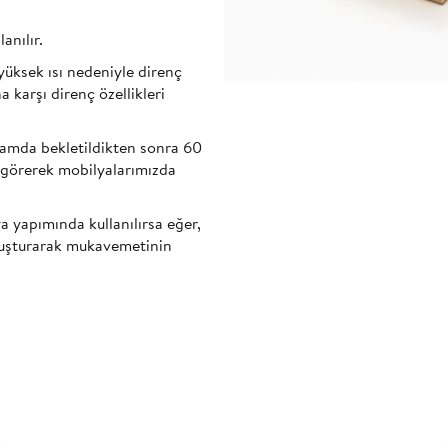
anılır.
yüksek ısı nedeniyle direnç
 karşı direnç özellikleri
rtamda bekletildikten sonra 60
m görerek mobilyalarımızda
 yapımında kullanılırsa eğer,
 oluşturarak mukavemetinin