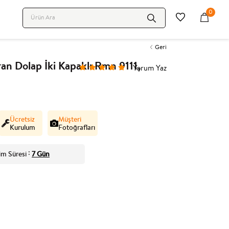
0
Geri
n Dolap İki Kapaklı Rmn 9111,
Yorum Yaz
Ücretsiz
Müşteri
Kurulum
Fotoğrafları
im Süresi
7 Gün
: