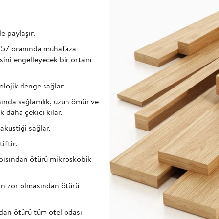
e paylaşır.
-57 oranında muhafaza
sini engelleyecek bir ortam
olojik denge sağlar.
anında sağlamlık, uzun ömür ve
k daha çekici kılar.
kustiği sağlar.
iftir.
pısından ötürü mikroskobik
in zor olmasından ötürü
dan ötürü tüm otel odası