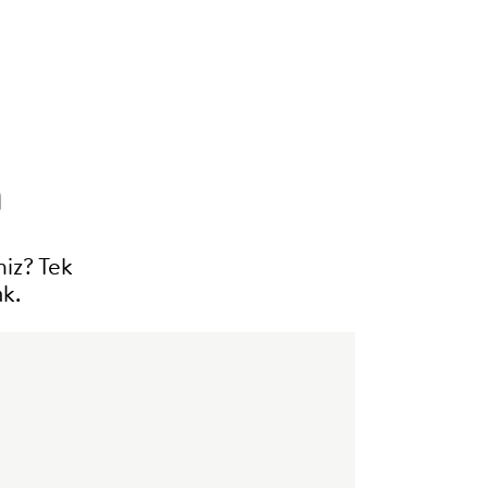
n
niz? Tek
k.