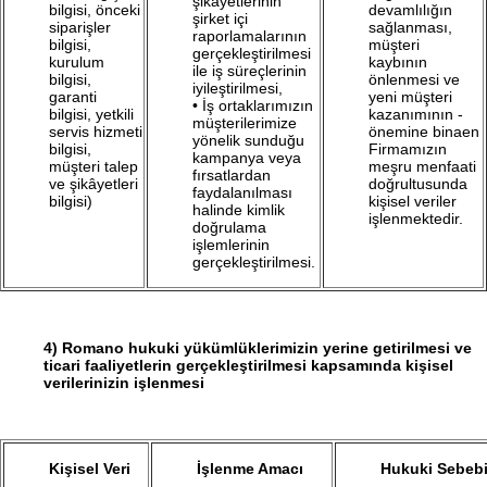
şikâyetlerinin
bilgisi, önceki
devamlılığın
şirket içi
siparişler
sağlanması,
raporlamalarının
bilgisi,
müşteri
gerçekleştirilmesi
kurulum
kaybının
ile iş süreçlerinin
bilgisi,
önlenmesi ve
iyileştirilmesi,
garanti
yeni müşteri
• İş ortaklarımızın
bilgisi, yetkili
kazanımının -
müşterilerimize
servis hizmeti
önemine binaen
yönelik sunduğu
bilgisi,
Firmamızın
kampanya veya
müşteri talep
meşru menfaati
fırsatlardan
ve şikâyetleri
doğrultusunda
faydalanılması
bilgisi)
kişisel veriler
halinde kimlik
işlenmektedir.
doğrulama
işlemlerinin
gerçekleştirilmesi.
4)
Romano hukuki yükümlüklerimizin yerine getirilmesi ve
ticari faaliyetlerin gerçekleştirilmesi kapsamında kişisel
verilerinizin işlenmesi
Kişisel Veri
İşlenme Amacı
Hukuki Sebeb