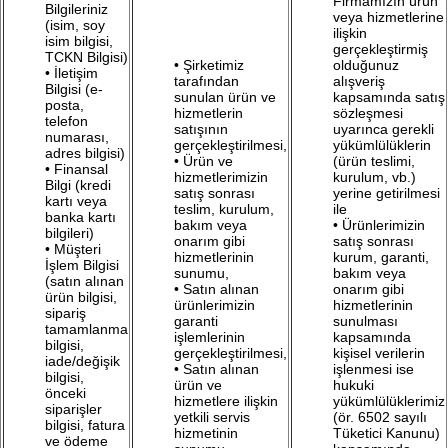
Firmamızın ürün
Bilgileriniz
veya hizmetlerine
(isim, soy
ilişkin
isim bilgisi,
gerçekleştirmiş
TCKN Bilgisi)
• Şirketimiz
olduğunuz
• İletişim
tarafından
alışveriş
Bilgisi (e-
sunulan ürün ve
kapsamında satış
posta,
hizmetlerin
sözleşmesi
telefon
satışının
uyarınca gerekli
numarası,
gerçekleştirilmesi,
yükümlülüklerin
adres bilgisi)
• Ürün ve
(ürün teslimi,
• Finansal
hizmetlerimizin
kurulum, vb.)
Bilgi (kredi
satış sonrası
yerine getirilmesi
kartı veya
teslim, kurulum,
ile
banka kartı
bakım veya
• Ürünlerimizin
bilgileri)
onarım gibi
satış sonrası
• Müşteri
hizmetlerinin
kurum, garanti,
İşlem Bilgisi
sunumu,
bakım veya
(satın alınan
• Satın alınan
onarım gibi
ürün bilgisi,
ürünlerimizin
hizmetlerinin
sipariş
garanti
sunulması
tamamlanma
işlemlerinin
kapsamında
bilgisi,
gerçekleştirilmesi,
kişisel verilerin
iade/değişik
• Satın alınan
işlenmesi ise
bilgisi,
ürün ve
hukuki
önceki
hizmetlere ilişkin
yükümlülüklerimiz
siparişler
yetkili servis
(ör. 6502 sayılı
bilgisi, fatura
hizmetinin
Tüketici Kanunu)
ve ödeme