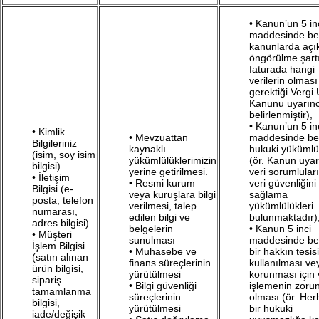
• Kanun’un 5 in
maddesinde beli
kanunlarda açı
öngörülme şartı
faturada hangi
verilerin olması
gerektiği Vergi 
Kanunu uyarın
belirlenmiştir),
• Kanun’un 5 in
• Kimlik
• Mevzuattan
maddesinde beli
Bilgileriniz
kaynaklı
hukuki yükümlü
(isim, soy isim
yükümlülüklerimizin
(ör. Kanun uya
bilgisi)
yerine getirilmesi.
veri sorumlular
• İletişim
• Resmi kurum
veri güvenliğini
Bilgisi (e-
veya kuruşlara bilgi
sağlama
posta, telefon
verilmesi, talep
yükümlülükleri
numarası,
edilen bilgi ve
bulunmaktadır)
adres bilgisi)
belgelerin
• Kanun 5 inci
• Müşteri
sunulması
maddesinde beli
İşlem Bilgisi
• Muhasebe ve
bir hakkın tesisi
(satın alınan
finans süreçlerinin
kullanılması ve
ürün bilgisi,
yürütülmesi
korunması için 
sipariş
• Bilgi güvenliği
işlemenin zorun
tamamlanma
süreçlerinin
olması (ör. Her
bilgisi,
yürütülmesi
bir hukuki
iade/değişik