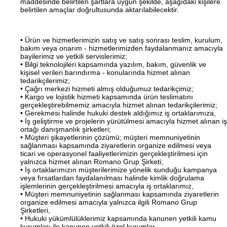
maddesinde belirtilen şartlara uygun şekilde, aşağıdaki kişilere
belirtilen amaçlar doğrultusunda aktarılabilecektir.
• Ürün ve hizmetlerimizin satış ve satış sonrası teslim, kurulum,
bakım veya onarım - hizmetlerimizden faydalanmanız amacıyla
bayilerimiz ve yetkili servislerimiz;
• Bilgi teknolojileri kapsamında yazılım, bakım, güvenlik ve
kişisel verileri barındırma - konularında hizmet alınan
tedarikçilerimiz;
• Çağrı merkezi hizmeti almış olduğumuz tedarikçimiz;
• Kargo ve lojistik hizmeti kapsamında ürün teslimatını
gerçekleştirebilmemiz amacıyla hizmet alınan tedarikçilerimiz;
• Gerekmesi halinde hukuki destek aldığımız iş ortaklarımıza,
• İş geliştirme ve projelerin yürütülmesi amacıyla hizmet alınan iş
ortağı danışmanlık şirketleri;
• Müşteri şikayetlerinin çözümü; müşteri memnuniyetinin
sağlanması kapsamında ziyaretlerin organize edilmesi veya
ticari ve operasyonel faaliyetlerimizin gerçekleştirilmesi için
yalnızca hizmet alınan Romano Grup Şirketi;
• İş ortaklarımızın müşterilerimize yönelik sunduğu kampanya
veya fırsatlardan faydalanılması halinde kimlik doğrulama
işlemlerinin gerçekleştirilmesi amacıyla iş ortaklarımız,
• Müşteri memnuniyetinin sağlanması kapsamında ziyaretlerin
organize edilmesi amacıyla yalnızca ilgili Romano Grup
Şirketleri,
• Hukuki yükümlülüklerimiz kapsamında kanunen yetkili kamu
kurumları ile kanunen yetkili özel kurumlar.