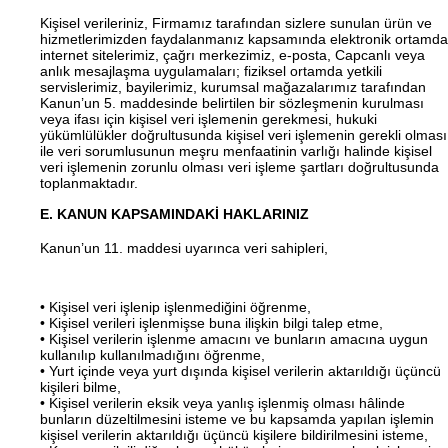
Kişisel verileriniz, Firmamız tarafından sizlere sunulan ürün ve
hizmetlerimizden faydalanmanız kapsamında elektronik ortamda
internet sitelerimiz, çağrı merkezimiz, e-posta, Capcanlı veya
anlık mesajlaşma uygulamaları; fiziksel ortamda yetkili
servislerimiz, bayilerimiz, kurumsal mağazalarımız tarafından
Kanun’un 5. maddesinde belirtilen bir sözleşmenin kurulması
veya ifası için kişisel veri işlemenin gerekmesi, hukuki
yükümlülükler doğrultusunda kişisel veri işlemenin gerekli olması
ile veri sorumlusunun meşru menfaatinin varlığı halinde kişisel
veri işlemenin zorunlu olması veri işleme şartları doğrultusunda
toplanmaktadır.
E. KANUN KAPSAMINDAKİ HAKLARINIZ
Kanun’un 11. maddesi uyarınca veri sahipleri,
• Kişisel veri işlenip işlenmediğini öğrenme,
• Kişisel verileri işlenmişse buna ilişkin bilgi talep etme,
• Kişisel verilerin işlenme amacını ve bunların amacına uygun
kullanılıp kullanılmadığını öğrenme,
• Yurt içinde veya yurt dışında kişisel verilerin aktarıldığı üçüncü
kişileri bilme,
• Kişisel verilerin eksik veya yanlış işlenmiş olması hâlinde
bunların düzeltilmesini isteme ve bu kapsamda yapılan işlemin
kişisel verilerin aktarıldığı üçüncü kişilere bildirilmesini isteme,