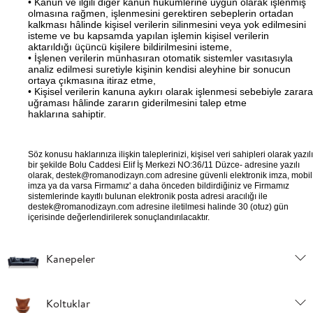
• Kanun ve ilgili diğer kanun hükümlerine uygun olarak işlenmiş
olmasına rağmen, işlenmesini gerektiren sebeplerin ortadan
kalkması hâlinde kişisel verilerin silinmesini veya yok edilmesini
isteme ve bu kapsamda yapılan işlemin kişisel verilerin
aktarıldığı üçüncü kişilere bildirilmesini isteme,
• İşlenen verilerin münhasıran otomatik sistemler vasıtasıyla
analiz edilmesi suretiyle kişinin kendisi aleyhine bir sonucun
ortaya çıkmasına itiraz etme,
• Kişisel verilerin kanuna aykırı olarak işlenmesi sebebiyle zarara
uğraması hâlinde zararın giderilmesini talep etme
haklarına sahiptir.
Söz konusu haklarınıza ilişkin taleplerinizi, kişisel veri sahipleri olarak yazılı
bir şekilde Bolu Caddesi Elif İş Merkezi NO:36/11 Düzce- adresine yazılı
olarak,
destek@romanodizayn.com
adresine güvenli elektronik imza, mobil
imza ya da varsa Firmamız' a daha önceden bildirdiğiniz ve Firmamız
sistemlerinde kayıtlı bulunan elektronik posta adresi aracılığı ile
destek@romanodizayn.com
adresine iletilmesi halinde 30 (otuz) gün
içerisinde değerlendirilerek sonuçlandırılacaktır.
Kanepeler
Koltuklar