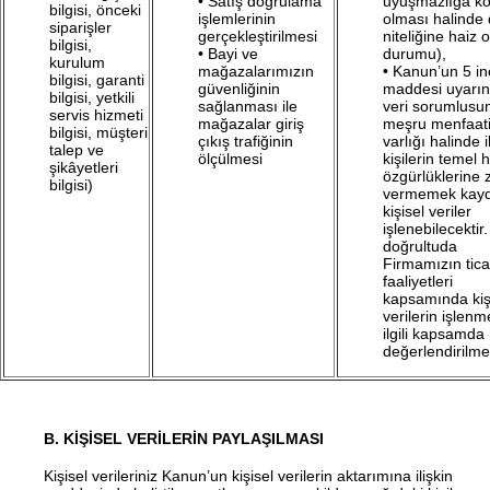
• Satış doğrulama
uyuşmazlığa k
bilgisi, önceki
işlemlerinin
olması halinde d
siparişler
gerçekleştirilmesi
niteliğine haiz 
bilgisi,
• Bayi ve
durumu),
kurulum
mağazalarımızın
• Kanun’un 5 in
bilgisi, garanti
güvenliğinin
maddesi uyarı
bilgisi, yetkili
sağlanması ile
veri sorumlusu
servis hizmeti
mağazalar giriş
meşru menfaati
bilgisi, müşteri
çıkış trafiğinin
varlığı halinde il
talep ve
ölçülmesi
kişilerin temel 
şikâyetleri
özgürlüklerine 
bilgisi)
vermemek kaydı
kişisel veriler
işlenebilecektir
doğrultuda
Firmamızın tica
faaliyetleri
kapsamında kiş
verilerin işlenm
ilgili kapsamda
değerlendirilme
B. KİŞİSEL VERİLERİN PAYLAŞILMASI
Kişisel verileriniz Kanun’un kişisel verilerin aktarımına ilişkin