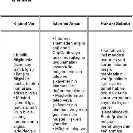
işlenmesi:
Kişisel Veri
İşlenme Amacı
Hukuki Sebebi
• İnternet
sitemizden erişim
sağlanan
• Kanun’un 5
CapCanlı veya
• Kimlik
inci maddesi
anlık mesajlaşma
Bilgileriniz
uyarınca veri
uygulamaları
(isim, soy
sorumlusunun
vasıtası ile
isim bilgisi)
meşru
müşterilerimizin
• İletişim
menfaatinin
talep ve
Bilgisi (e-
varlığı halinde
şikayetlerinin
posta, telefon
ilgili kişilerin
alınması ile
numarası,
temel hak ve
değerlendirilmesi
adres bilgisi)
özgürlüklerine
• Müşterilerimizin
• Müşteri
zarar vermemek
talep veya
İşlem Bilgisi
kaydı ile kişisel
şikâyetlerinin
(satın alınan
veriler
alınması ve yerine
ürün bilgisi,
işlenebilecektir.
getirilmesi ile
sipariş
Bu doğrultuda
müşteri ilişkileri
tamamlanma
müşteri
yönetimi,
bilgisi,
memnuniyetinin
• Müşteri talep ve
iade/değişik
sağlanması