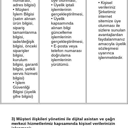
numarası,
üye olunması,
• Kişisel
adres bilgisi)
• Üyelik iptali
verileriniz
• Müşteri
işlemlerinin
Şirketimiz
İşlem Bilgisi
gerçekleştirilmesi,
internet
(satın alınan
• Üyelik
sitemize üye
ürün bilgisi,
kapsamında
olunması ile
sipariş
alınan bilgi
sizlere sunulan
tamamlanma
güncelleme
avantajlardan
bilgisi,
işlemlerinin
faydalanmanız
iade/değişik
gerçekleştirilmesi,
amacıyla üyelik
bilgisi, önceki
• E-posta veya
sözleşmesi
siparişler
telefon numarası
uyarınca
bilgisi,
doğrulama
işlenmektedir.
kurulum
işlemlerinin
bilgisi, garanti
yürütümü.
bilgisi, yetkili
servis hizmeti
bilgisi)
• İşlem
Güvenliği
Bilgisi (üyelik
şifre bilgisi)
3)
Müşteri ilişkileri yönetimi ile dijital asistan ve çağrı
merkezi hizmetlerimiz kapsamında kişisel verilerinizin