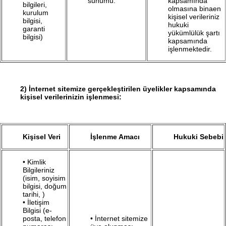
sunumu.
kapsamında
bilgileri,
olmasına binaen
kurulum
kişisel verileriniz
bilgisi,
hukuki
garanti
yükümlülük şartı
bilgisi)
kapsamında
işlenmektedir.
2)
İnternet sitemize gerçekleştirilen üyelikler kapsamında
kişisel verilerinizin işlenmesi:
Kişisel Veri
İşlenme Amacı
Hukuki Sebebi
• Kimlik
Bilgileriniz
(isim, soyisim
bilgisi, doğum
tarihi, )
• İletişim
Bilgisi (e-
posta, telefon
• İnternet sitemize