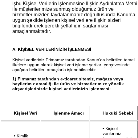
İşbu Kişisel Verilerin İşlenmesine İlişkin Aydınlatma Metni
ile müşterilerimize sunmuş olduğumuz ürün ve
hizmetlerimizden faydalanmanız doğrultusunda Kanun’a
uygun şekilde işlenen kişisel verilere ilişkin sizleri
bilgilendirerek gerekli şeffaflığın sağlanması
amaçlanmaktadır.
A. KİŞİSEL VERİLERİNİZİN İŞLENMESİ
Kişisel verileriniz Frimamız tarafından Kanun’da belirtilen temel
ilkelere uygun olarak kişisel veri işleme şartları çerçevesinde
aşağıda belirtilen amaçlarla işlenebilecektir:
1)
Firmamız tarafından e-ticaret sitemiz, mağaza veya
bayilerimiz aracılığı ile ürün ve hizmetlerimize yönelik
alışverişlerinizde kişisel verilerinizin işlenmesi:
Kişisel Veri
İşlenme Amacı
Hukuki Sebebi
• Kişisel
verileriniz
• Kimlik