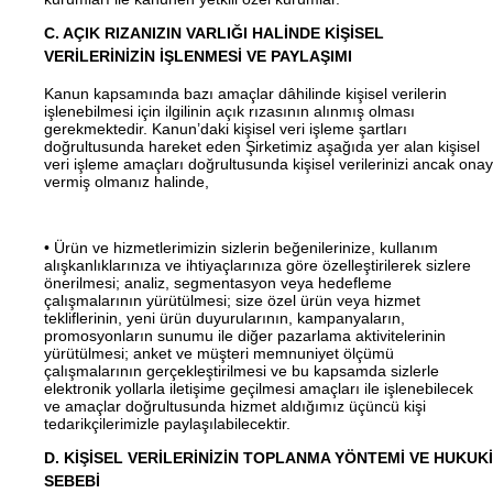
C. AÇIK RIZANIZIN VARLIĞI HALİNDE KİŞİSEL
VERİLERİNİZİN İŞLENMESİ VE PAYLAŞIMI
Kanun kapsamında bazı amaçlar dâhilinde kişisel verilerin
işlenebilmesi için ilgilinin açık rızasının alınmış olması
gerekmektedir. Kanun’daki kişisel veri işleme şartları
doğrultusunda hareket eden Şirketimiz aşağıda yer alan kişisel
veri işleme amaçları doğrultusunda kişisel verilerinizi ancak onay
vermiş olmanız halinde,
• Ürün ve hizmetlerimizin sizlerin beğenilerinize, kullanım
alışkanlıklarınıza ve ihtiyaçlarınıza göre özelleştirilerek sizlere
önerilmesi; analiz, segmentasyon veya hedefleme
çalışmalarının yürütülmesi; size özel ürün veya hizmet
tekliflerinin, yeni ürün duyurularının, kampanyaların,
promosyonların sunumu ile diğer pazarlama aktivitelerinin
yürütülmesi; anket ve müşteri memnuniyet ölçümü
çalışmalarının gerçekleştirilmesi ve bu kapsamda sizlerle
elektronik yollarla iletişime geçilmesi amaçları ile işlenebilecek
ve amaçlar doğrultusunda hizmet aldığımız üçüncü kişi
tedarikçilerimizle paylaşılabilecektir.
D. KİŞİSEL VERİLERİNİZİN TOPLANMA YÖNTEMİ VE HUKUKİ
SEBEBİ