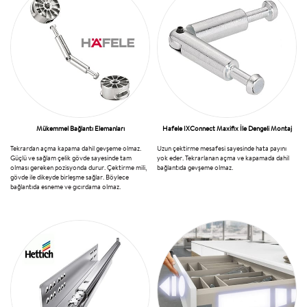
Mükemmel Bağlantı Elemanları
Hafele IXConnect Maxifix İle Dengeli Montaj
Tekrardan açma kapama dahil gevşeme olmaz.
Uzun çektirme mesafesi sayesinde hata payını
Güçlü ve sağlam çelik gövde sayesinde tam
yok eder. Tekrarlanan açma ve kapamada dahil
olması gereken pozisyonda durur. Çektirme mili,
bağlantıda gevşeme olmaz.
gövde ile dikeyde birleşme sağlar. Böylece
bağlantıda esneme ve gıcırdama olmaz.