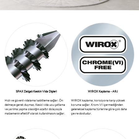
SPAX Dalgalı Keskin Vida Dişleri
WIROX Kaplama - A9J
Hızlı ve güvenli vidalama/sabitleme sağlar. Ön
WIROX kaplama; korozyona karşı yüksek
delmeye gerek duymaz. Kesici vida ucu çatlama
koruma sağlar. Krom-VI içermediğinden
ve yarılma yapma olasılığını azaltır dolayısıyla
geleneksel kaplama türlerine göre çok daha
malzemenin efektif olarak kullanılmasını sağlar.
çevre dostudur.