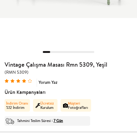
Vintage Çalışma Masası Rmn 5309, Yeşil
(RMN 5309)
Yorum Yaz
Ürün Kampanyaları
İndirim Oranı
Ücretsiz
Müşteri
%
12
İndirim
Kurulum
Fotoğrafları
Tahmini Teslim Süresi
7 Gün
: