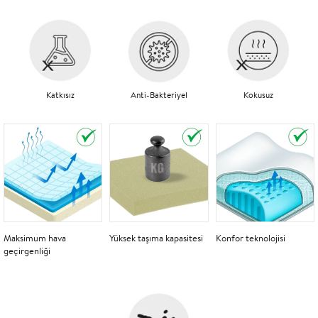
Katkısız
Anti-Bakteriyel
Kokusuz
Maksimum hava
Yüksek taşıma kapasitesi
Konfor teknolojisi
geçirgenliği