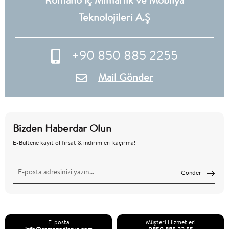
Romano İç Mimarlık ve Mobilya
Teknolojileri A.Ş
+90 850 885 2255
Mail Gönder
Bizden Haberdar Olun
E-Bültene kayıt ol fırsat & indirimleri kaçırma!
Gönder
E-posta
Müşteri Hizmetleri