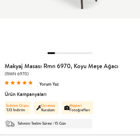
Makyaj Masası Rmn 6970, Koyu Meşe Ağacı
(RMN 6970)
Yorum Yaz
Ürün Kampanyaları
İndirim Oranı
Ücretsiz
Müşteri
%
13
İndirim
Kurulum
Fotoğrafları
Tahmini Teslim Süresi
15 Gün
: