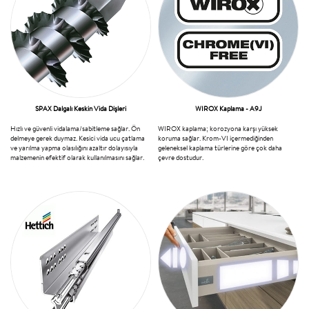
SPAX Dalgalı Keskin Vida Dişleri
WIROX Kaplama - A9J
Hızlı ve güvenli vidalama/sabitleme sağlar. Ön
WIROX kaplama; korozyona karşı yüksek
delmeye gerek duymaz. Kesici vida ucu çatlama
koruma sağlar. Krom-VI içermediğinden
ve yarılma yapma olasılığını azaltır dolayısıyla
geleneksel kaplama türlerine göre çok daha
malzemenin efektif olarak kullanılmasını sağlar.
çevre dostudur.