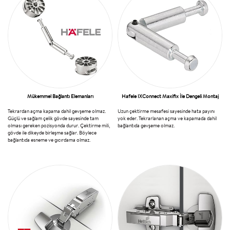
Mükemmel Bağlantı Elemanları
Hafele IXConnect Maxifix İle Dengeli Montaj
Tekrardan açma kapama dahil gevşeme olmaz.
Uzun çektirme mesafesi sayesinde hata payını
Güçlü ve sağlam çelik gövde sayesinde tam
yok eder. Tekrarlanan açma ve kapamada dahil
olması gereken pozisyonda durur. Çektirme mili,
bağlantıda gevşeme olmaz.
gövde ile dikeyde birleşme sağlar. Böylece
bağlantıda esneme ve gıcırdama olmaz.