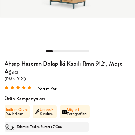
Ahşap Hazeran Dolap İki Kapılı Rmn 9121, Meşe
Ağacı
(RMN 9121)
Yorum Yaz
Ürün Kampanyaları
İndirim Oranı
Ücretsiz
Müşteri
%
4
İndirim
Kurulum
Fotoğrafları
Tahmini Teslim Süresi
7 Gün
: