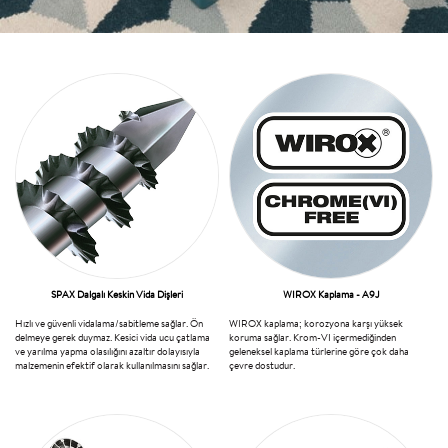
SPAX Dalgalı Keskin Vida Dişleri
WIROX Kaplama - A9J
Hızlı ve güvenli vidalama/sabitleme sağlar. Ön
WIROX kaplama; korozyona karşı yüksek
delmeye gerek duymaz. Kesici vida ucu çatlama
koruma sağlar. Krom-VI içermediğinden
ve yarılma yapma olasılığını azaltır dolayısıyla
geleneksel kaplama türlerine göre çok daha
malzemenin efektif olarak kullanılmasını sağlar.
çevre dostudur.