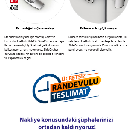
Katma değerli sağlam menteşe
Kullanımı kolay, güçlü sonuçlar
Standart mobilyalar için montajı kolay ve
SlideOn saniyeler içinde basit sürgülü montaj ile
konforlu: Hettich SlideOn. SlideOn tas menteşe
sabitlenir. Hettich direkt menteşe tabanları ile
ile her zamanki gibi yüksek saf çelik donanım
SlideOn kombinasyonunda 15 mm incelikte orta
kalitesinden yararlanıyorsunuz. SlideOn, her
panel uygulama seçeneği elde edilir.
durumda kapakların güvenli bir şekilde açılmasını
ve kapanmasını sağlar.